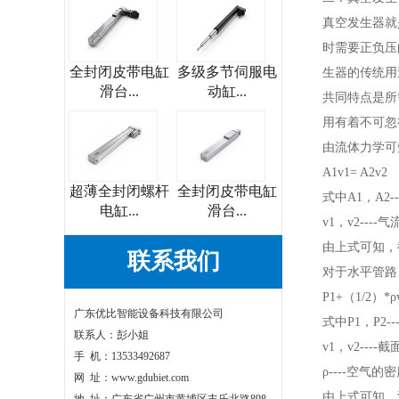
真空发生器就
时需要正负压
全封闭皮带电缸
多级多节伺服电
生器的传统用
滑台...
动缸...
共同特点是所
用有着不可忽
由流体力学可
A1v1= A2v2
超薄全封闭螺杆
全封闭皮带电缸
式中A1，A2
电缸...
滑台...
v1，v2----
由上式可知，
联系我们
对于水平管路
P1+（1/2）*ρv
广东优比智能设备科技有限公司
式中P1，P2-
联系人：彭小姐
v1，v2---
手 机：13533492687
ρ----空气的密
网 址：www.gdubiet.com
由上式可知，