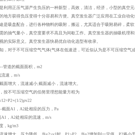
是利用正压气源产生负压的一种新型，高效，清洁，经济，小型的真空元
的地方获得负压变得十分容易和方便。真空发生器广泛应用在工业自动化
途是吸盘配合，进行各种物料的吸附，搬运，尤其适合于吸附易碎，柔软
需的抽气量小，真空度要求不高且为间歇工作。真空发生器的抽吸机理和
视的实际意义。真空发生器快易优自动化选型有收录。
知，对于不可压缩空气气体(气体在低速进，可近似认为是不可压缩空气)
----管道的截面面积，m2
气流流速，m/s
截面增大，流速减小;截面减小，流速增大。
，按不可压缩空气的伯努里理想能量方程为
12=P2+(1/2)ρv22
---截面A1，A2处相应的压力，Pa
-截面A1，A2处相应的流速，m/s
度，kg/m3
流速增大，压力降低，当v2>v1时，P1>P2。当v2增加到一定值，P2