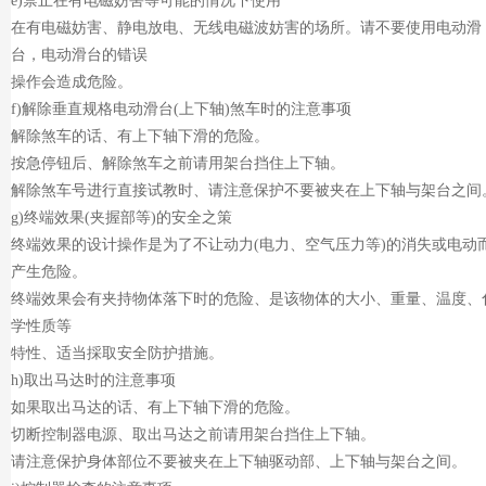
e)禁止在有电磁妨害等可能的情况下使用
在有电磁妨害、静电放电、无线电磁波妨害的场所。请不要使用电动滑
台，电动滑台的错误
操作会造成危险。
f)解除垂直规格电动滑台(上下轴)煞车时的注意事项
解除煞车的话、有上下轴下滑的危险。
按急停钮后、解除煞车之前请用架台挡住上下轴。
解除煞车号进行直接试教时、请注意保护不要被夹在上下轴与架台之间
g)终端效果(夹握部等)的安全之策
终端效果的设计操作是为了不让动力(电力、空气压力等)的消失或电动
产生危
险。
终端效果会有夹持物体落下时的危险、是该物体的大小、重量、温度、
学性质等
特性、适当採取安全防护措施。
h)取出马达时的注意事项
如果取出马达的话、有上下轴下滑的危险。
切断控制器电源、取出马达之前请用架台挡住上下轴。
请注意保护身体部位不要被夹在上下轴驱动部、上下轴与架台之间。