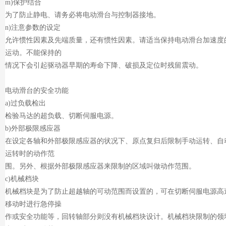
m)保护结合
为了防止静电、请务必将电动滑台与控制器接地。
n)注意参数的设定
允许惯性因素及先端质量，还有惯性因素。请适当保持电动滑台加速度
运动。不能保持的
情况下会引起驱动器早期的寿命下降、破损及定位时残留震动。
电动滑台的安全功能
a)过负载检出
检验马达的超负载、切断伺服电源。
b)外部极限感应器
在设定各轴和外部极限感应器的状况下、原点复归后限制手动运转、自
运转时的动作范
围。另外、根据外部极限感应器来限制的区域叫做动作范围。
c)机械档块
机械档块是为了防止超越轴的可动范围而设置的，可在切断伺服电源高
移动时进行急停操
作或安全功能等，回转轴部分则没有机械档块设计。机械档块限制的领