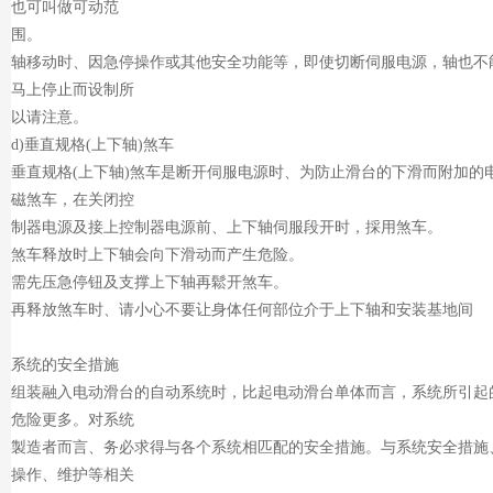
也可叫做可动范
围。
轴移动时、因急停操作或其他安全功能等，即使切断伺服电源，轴也不
马上停止而设制所
以请注意。
d)垂直规格(上下轴)煞车
垂直规格(上下轴)煞车是断开伺服电源时、为防止滑台的下滑而附加的
磁煞车，在关闭控
制器电源及接上控制器电源前、上下轴伺服段开时，採用煞车。
煞车释放时上下轴会向下滑动而产生危险。
需先压急停钮及支撑上下轴再鬆开煞车。
再释放煞车时、请小心不要让身体任何部位介于上下轴和安装基地间
系统的安全措施
组装融入电动滑台的自动系统时，比起电动滑台单体而言，系统所引起
危险更多。对系统
製造者而言、务必求得与各个系统相匹配的安全措施。与系统安全措施
操作、维护等相关